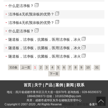
·
什么是洁净板？
·
洁净板&无机预涂板的优势？
·
洁净板&无机预涂板的优势？
·
什么是洁净板？
·
隧道板，洁净板，抗菌板，医用洁净板，冰火
·
隧道板，洁净板，抗菌板，医用洁净板，冰火
·
隧道板，洁净板，抗菌板，医用洁净板，冰火
310条
上一页
1
2
3
4
5
6
7
8
9
10
..
31
下一页
首页
|
关于
|
产品
|
案例
|
新闻
|
联系
地址：四川省成都市青羊区日月大道一段978号 咨询热线：028-60200372
18848288373 信箱：
10183298@qq.com
库房：
成都市成华区东升仓储物流管理中心
Copyright © 2007-2020 , All Rights Reserve
网站建设：搜扑互联
备案号：
蜀