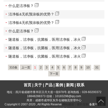
·
什么是洁净板？
·
洁净板&无机预涂板的优势？
·
洁净板&无机预涂板的优势？
·
什么是洁净板？
·
隧道板，洁净板，抗菌板，医用洁净板，冰火
·
隧道板，洁净板，抗菌板，医用洁净板，冰火
·
隧道板，洁净板，抗菌板，医用洁净板，冰火
310条
上一页
1
2
3
4
5
6
7
8
9
10
..
31
下一页
首页
|
关于
|
产品
|
案例
|
新闻
|
联系
地址：四川省成都市青羊区日月大道一段978号 咨询热线：028-60200372
18848288373 信箱：
10183298@qq.com
库房：
成都市成华区东升仓储物流管理中心
Copyright © 2007-2020 , All Rights Reserve
网站建设：搜扑互联
备案号：
蜀